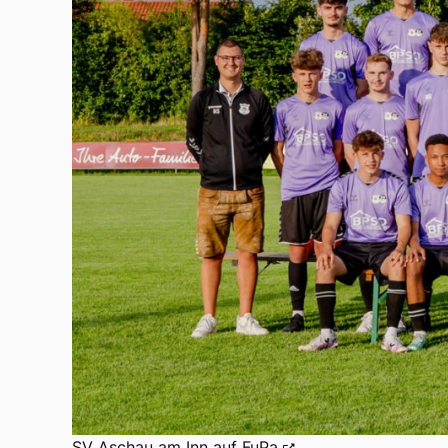
SV Aschau am Inn auf FuPa