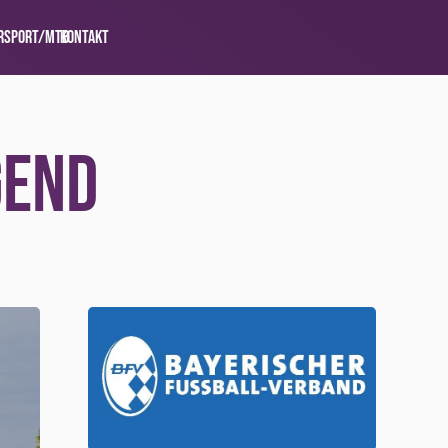
rsport/MTB
Kontakt
gend