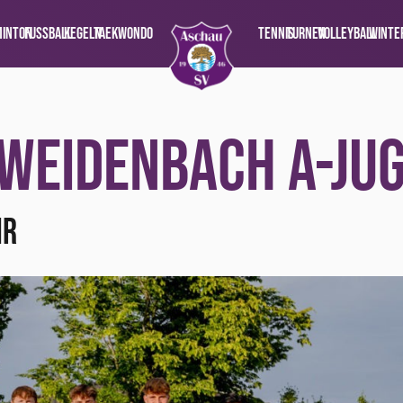
minton
Fussball
Kegeln
TaeKwonDo
Tennis
Turnen
Volleyball
Winte
WEIDENBACH A-Ju
HR