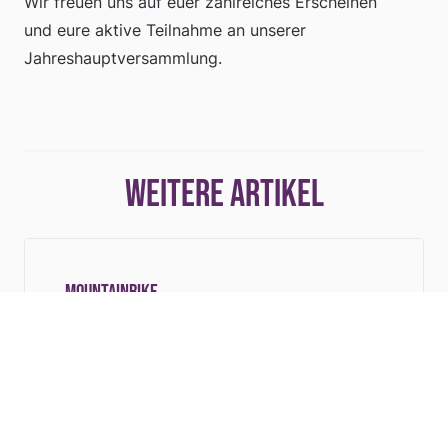
Wir freuen uns auf euer zahlreiches Erscheinen
und eure aktive Teilnahme an unserer
Jahreshauptversammlung.
Weitere Artikel
MOUNTAINBIKE
Main Vorschau
,
Neuigkeit
MTB Kids Bike & Fun Day begeistert
Groß und Klein